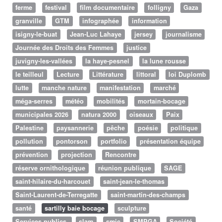
ferme
festival
film documentaire
folligny
Gaza
granville
GTM
infographée
information
isigny-le-buat
Jean-Luc Lahaye
jersey
journalisme
Journée des Droits des Femmes
justice
juvigny-les-vallées
la haye-pesnel
la lune rousse
le teilleul
Lecture
Littérature
littoral
loi Duplomb
lutte
manche nature
manifestation
marché
méga-serres
météo
mobilités
mortain-bocage
municipales 2026
natura 2000
oiseaux
Paix
Palestine
paysannerie
pêche
poésie
politique
pollution
pontorson
portfolio
présentation équipe
prévention
projection
Rencontre
réserve ornithologique
réunion publique
SAGE
saint-hilaire-du-harcouet
saint-jean-le-thomas
Saint-Laurent-de-Terregatte
saint-martin-des-champs
santé
sartilly baie bocage
sculpture
Services publics
slam
smic
SMPGA
Société