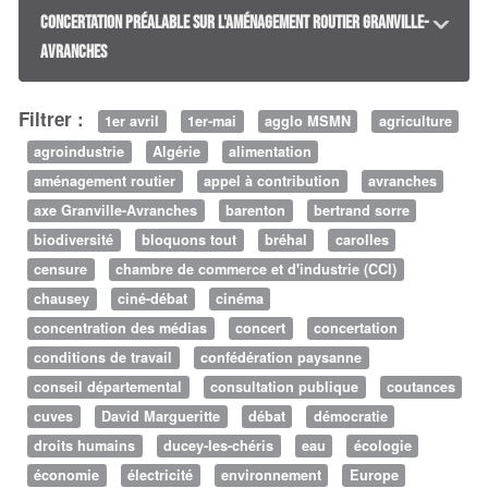
Concertation préalable sur l'aménagement routier Granville-
Avranches
Filtrer :
1er avril
1er-mai
agglo MSMN
agriculture
agroindustrie
Algérie
alimentation
aménagement routier
appel à contribution
avranches
axe Granville-Avranches
barenton
bertrand sorre
biodiversité
bloquons tout
bréhal
carolles
censure
chambre de commerce et d'industrie (CCI)
chausey
ciné-débat
cinéma
concentration des médias
concert
concertation
conditions de travail
confédération paysanne
conseil départemental
consultation publique
coutances
cuves
David Margueritte
débat
démocratie
droits humains
ducey-les-chéris
eau
écologie
économie
électricité
environnement
Europe