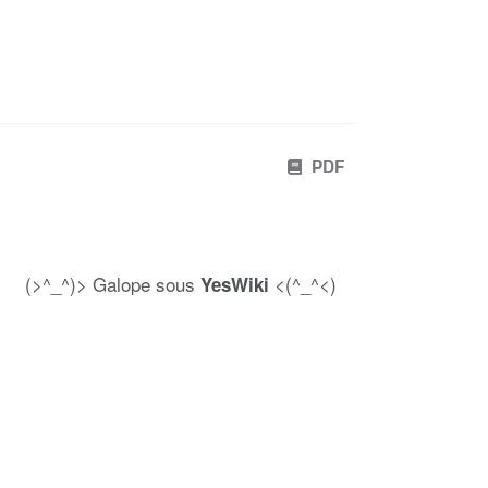
PDF
(>^_^)> Galope sous
<(^_^<)
YesWiki