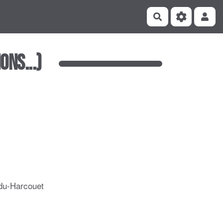
Rechercher
ons...)
-du-Harcouet